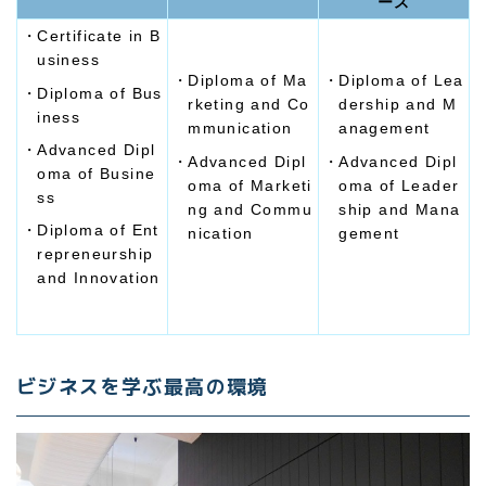
ース
Certificate in B
usiness
Diploma of Ma
Diploma of Lea
Diploma of Bus
rketing and Co
dership and M
iness
mmunication
anagement
Advanced Dipl
Advanced Dipl
Advanced Dipl
oma of Busine
oma of Marketi
oma of Leader
ss
ng and Commu
ship and Mana
Diploma of Ent
nication
gement
repreneurship
and Innovation
ビジネスを学ぶ最高の環境