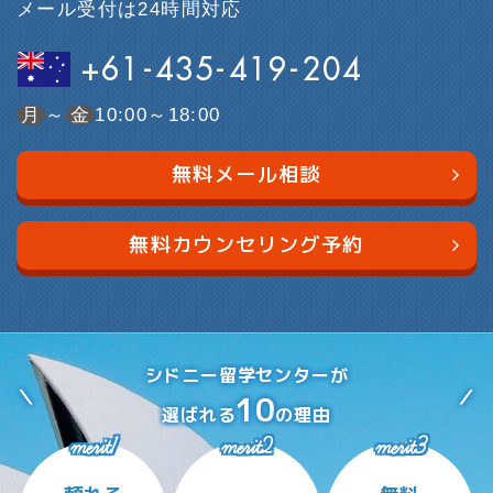
メール受付は24時間対応
+61-435-419-204
月
～
金
10:00～18:00
無料メール相談
無料カウンセリング予約
シドニー留学センターが
10
選ばれる
の理由
merit1
merit2
merit3