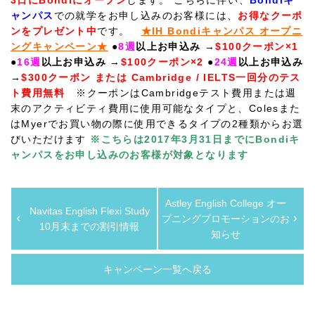
3日にBondiにオープン
します。 こちらに伴い、
Bondiキ
ャンパス
での就学をお申し込みのお客様には、
お得なクーポ
ンをプレゼント中
です。
★IH Bondiキャンパス オープニ
ングキャンペーン★
●
8週
以上お申込み
→
$100クーポン×1
●
16週
以上お申込み
→
$100クーポン×2
●
24週
以上お申込み
→
$300クーポン または Cambridge / IELTS一回分のテス
ト費用無料
※クーポンはCambridgeテスト費用または週
末のアクティビティ費用に使用可能なタイプと、Colesまた
はMyerでお買い物の際に使用できるタイプの2種類からお選
びいただけます
※こちらは2017年3月31日までにBondiキ
ャンパスをお申し込みのお客様が対象となります
Astley English College オー
Navitas English Flexi Study
プニングプロモーションのお
10月末までの割引情報
知らせ
キャンペーン一覧へ戻る