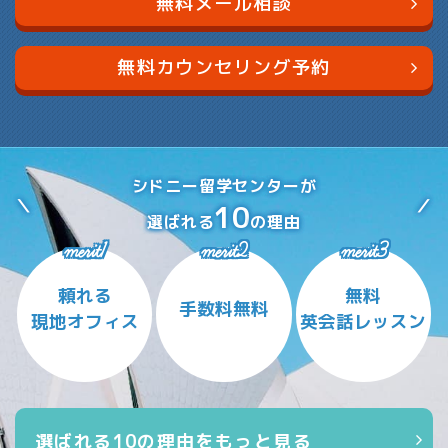
無料メール相談
無料カウンセリング予約
シドニー留学センターが
10
選ばれる
の理由
merit1
merit2
merit3
頼れる
無料
手数料無料
現地オフィス
英会話レッスン
選ばれる10の理由をもっと見る