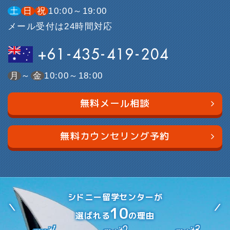
土
日
祝
10:00～19:00
メール受付は24時間対応
+61-435-419-204
月
～
金
10:00～18:00
無料メール相談
無料カウンセリング予約
シドニー留学センターが
10
選ばれる
の理由