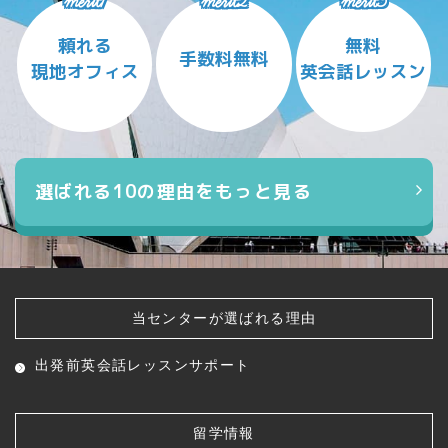
merit1
merit2
merit3
頼れる
無料
手数料無料
現地オフィス
英会話レッスン
選ばれる10の理由をもっと見る
当センターが選ばれる理由
出発前英会話レッスン
サポート
留学情報