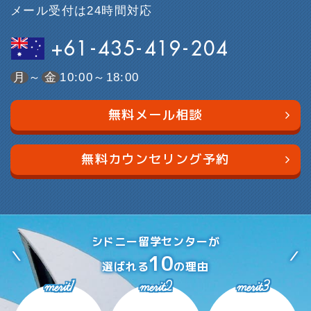
メール受付は24時間対応
+61-435-419-204
月
～
金
10:00～18:00
無料メール相談
無料カウンセリング予約
シドニー留学センターが
10
選ばれる
の理由
merit1
merit2
merit3