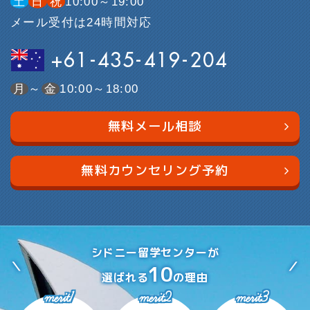
土
日
祝
10:00～19:00
メール受付は24時間対応
+61-435-419-204
月
～
金
10:00～18:00
無料メール相談
無料カウンセリング予約
シドニー留学センターが
10
選ばれる
の理由
merit1
merit2
merit3