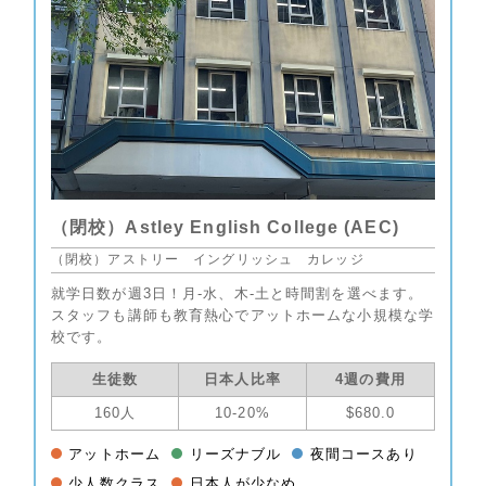
（閉校）Astley English College (AEC)
（閉校）アストリー イングリッシュ カレッジ
就学日数が週3日！月-水、木-土と時間割を選べます。
スタッフも講師も教育熱心でアットホームな小規模な学
校です。
生徒数
日本人比率
4週の費用
160人
10-20%
$680.0
アットホーム
リーズナブル
夜間コースあり
少人数クラス
日本人が少なめ