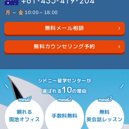
+61-435-419-204
月
～
金
10:00～18:00
無料メール相談
無料カウンセリング予約
シドニー留学センターが
10
選ばれる
の理由
merit1
merit2
merit3
頼れる
無料
手数料無料
現地オフィス
英会話レッスン